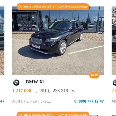
Оставьте заявку на сайте - получите доп.выгоду
NEW
BMW X1
1 217 000
,
2010
,
233 319 км
2
 47
АКПП, Полный привод
8 (800) 777 17 47
АК
Оставьте заявку на сайте - получите доп.выгоду