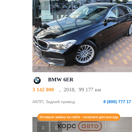
BMW 6ER
3 142 800
,
2018
,
99 177 км
АКПП, Задний привод
8 (800) 777 17
Оставьте заявку на сайте - получите доп.выгоду