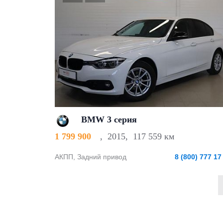
BMW 3 серия
1 799 900
,
2015
,
117 559 км
АКПП, Задний привод
8 (800) 777 17