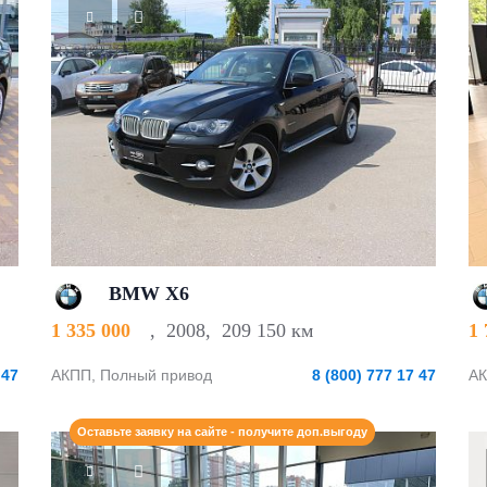
BMW X6
1 335 000
,
2008
,
209 150 км
1
 47
АКПП, Полный привод
8 (800) 777 17 47
АК
Оставьте заявку на сайте - получите доп.выгоду