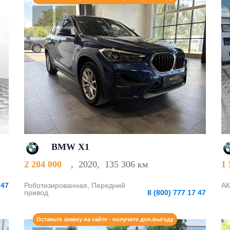
BMW X1
2 204 000
,
2020
,
135 306 км
1
 47
Роботизированная, Передний
АК
привод
8 (800) 777 17 47
Оставьте заявку на сайте - получите доп.выгоду