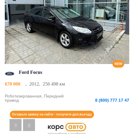
NEW
Ford Focus
670 000
,
2012
,
256 498 км
Роботизированная, Передний
привод
8 (800) 777 17 47
Оставьте заявку на сайте - получите доп.выгоду