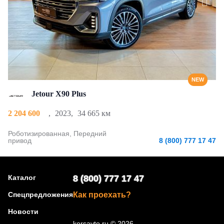
NEW
Jetour X90 Plus
2 204 600
,
2023
,
34 665 км
Роботизированная, Передний
привод
8 (800) 777 17 47
Каталог
8 (800) 777 17 47
Спецпредложения
Как проехать?
Новости
korsavto.ru © 2026