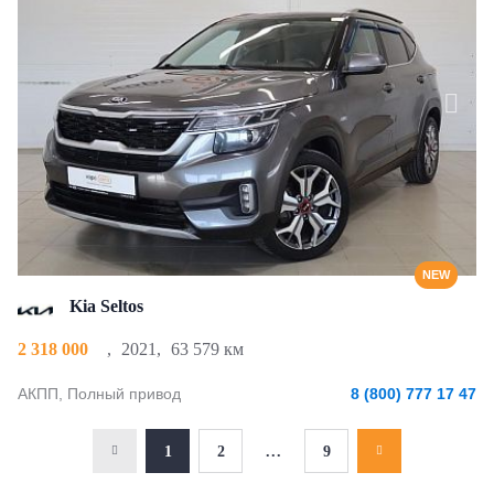
NEW
Kia Seltos
2 318 000
,
2021
,
63 579 км
АКПП, Полный привод
8 (800) 777 17 47
1
2
...
9