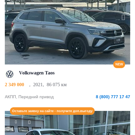
NEW
Volkswagen Taos
2 349 000
,
2021
,
86 075 км
АКПП, Передний привод
8 (800) 777 17 47
Оставьте заявку на сайте - получите доп.выгоду